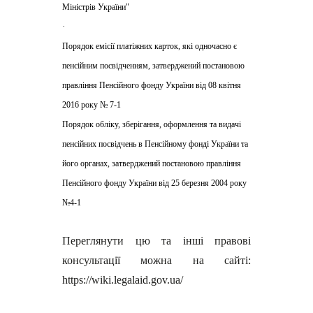
Міністрів України"
·
Порядок емісії платіжних карток, які одночасно є
пенсійним посвідченням, затверджений постановою
правління Пенсійного фонду України від 08 квітня
2016 року № 7-1
Порядок обліку, зберігання, оформлення та видачі
пенсійних посвідчень в Пенсійному фонді України та
його органах, затверджений постановою правління
Пенсійного фонду України від 25 березня 2004 року
№4-1
Переглянути цю та інші правові
консультації можна на сайті:
https://wiki.legalaid.gov.ua/