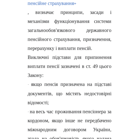
пенсійне страхування»
, визначає принципи, засади і
механізми функціонування системи
загальнообов'язкового державного
пенсійного страхування, призначення,
перерахунку і виплати пенсій.
Виключні підстави для припинення
виплати пенсії зазначені в ст. 49 цього
Закону:
якщо пенсія призначена на підставі
·
документів, що містять недостовірні
відомості;
на весь час проживання пенсіонера за
·
кордоном, якщо інше не передбачено
міжнародним договором України,
згода на обов'язковість якого надана