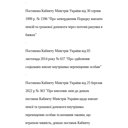
·
Постанова Кабінету Міністрів України від 30 серпня
1999 р. № 1596 “Про затвердження Порядку виплати
пенсій та грошової допомоги через поточні рахунки в
банках”
·
Постанова Кабінету Міністрів України від 05
листопада 2014 року № 637 “Про здійснення
соціальних виплат внутрішньо переміщеним особам”
·
Постанова Кабінету Міністрів України від 25 березня
2022 р № 363 "Про внесення змін до деяких
постанов Кабінету Міністрів України щодо виплат
пенсії та грошової допомоги внутрішньо
переміщеним особам та визнання такими, що
втратили чинність, деяких постанов Кабінету